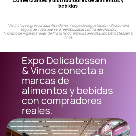
Comerciantes y distribuidores de alimentos y
bebidas
* No Incluye ingreso a Sala Alta Gama ni copa de degustación – Se abonará
seguro de copa que será reembolsable contra devolución.
* Horario de ingreso trader, de 17 a 19 hs durante los días de Expo Delicatessen &
Vinos.
Expo Delicatessen
& Vinos conecta a
marcas de
alimentos y bebidas
con compradores
reales.