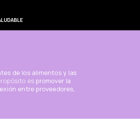
SALUDABLE
tes de los alimentos y las
propósito es
promover la
exión entre proveedores,