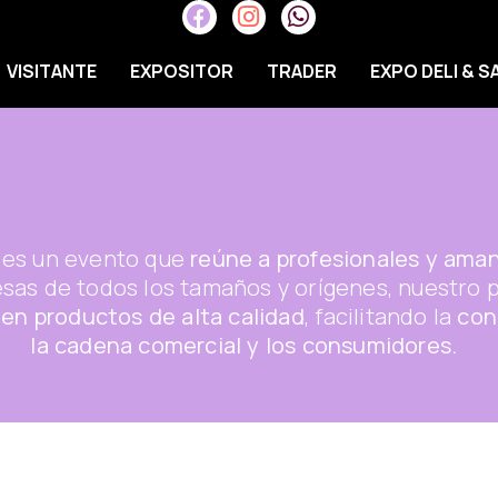
VISITANTE
EXPOSITOR
TRADER
EXPO DELI & 
es un evento que
reúne a profesionales y aman
esas de todos los tamaños y orígenes, nuestro 
 en productos de alta calidad
, facilitando la
con
la cadena comercial y los consumidores.