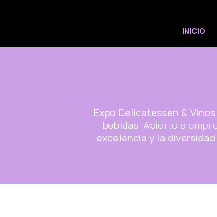
INICIO
Expo Delicatessen & Vinos
bebidas
. Abierto a empr
excelencia y la diversidad