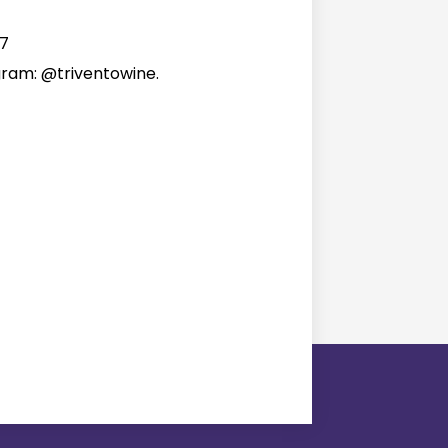
17
gram: @triventowine.