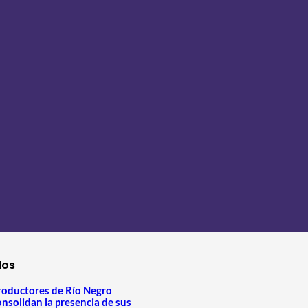
los
roductores de Río Negro
onsolidan la presencia de sus