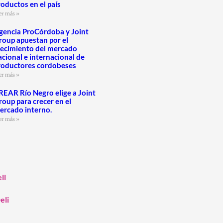
roductos en el país
er más »
gencia ProCórdoba y Joint
roup apuestan por el
recimiento del mercado
acional e internacional de
roductores cordobeses
er más »
REAR Río Negro elige a Joint
roup para crecer en el
ercado interno.
er más »
li
eli