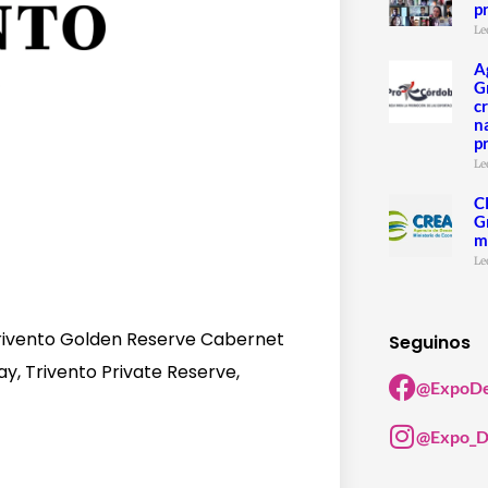
p
Le
A
G
c
n
p
Le
C
G
m
Le
Trivento Golden Reserve Cabernet
Seguinos
, Trivento Private Reserve,
@ExpoDe
@Expo_D