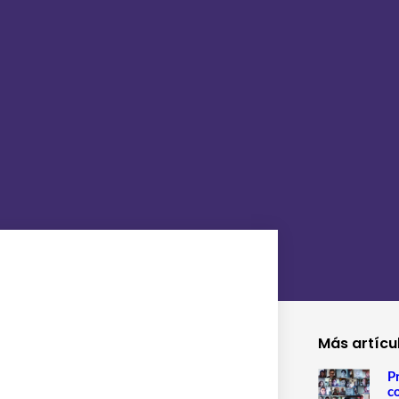
Más artícu
P
c