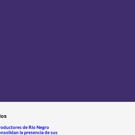
los
roductores de Río Negro
onsolidan la presencia de sus