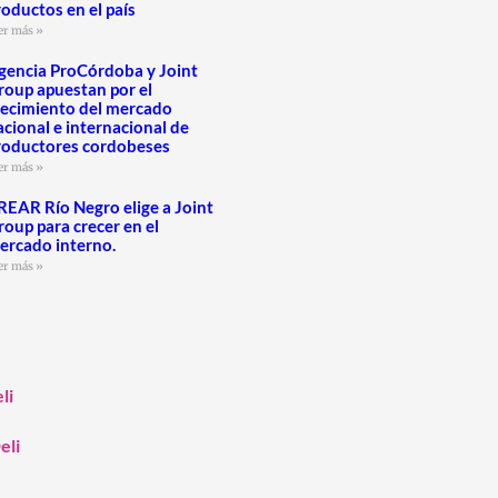
roductos en el país
er más »
gencia ProCórdoba y Joint
roup apuestan por el
recimiento del mercado
acional e internacional de
roductores cordobeses
er más »
REAR Río Negro elige a Joint
roup para crecer en el
ercado interno.
er más »
li
eli