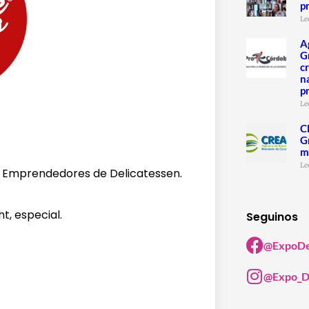
p
Le
A
G
c
n
p
Le
C
G
m
Le
ra Emprendedores de Delicatessen.
t, especial.
Seguinos
@ExpoDe
@Expo_D