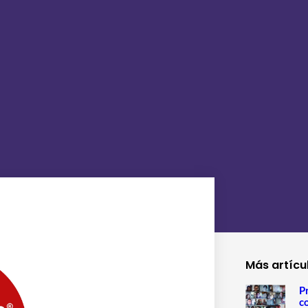
Más artícu
P
c