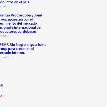
roductos en el país
er más »
gencia ProCórdoba y Joint
roup apuestan por el
recimiento del mercado
acional e internacional de
roductores cordobeses
er más »
REAR Río Negro elige a Joint
roup para crecer en el
ercado interno.
er más »
li
eli