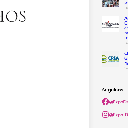
p
Le
A
G
c
n
p
Le
C
G
m
Le
Seguinos
@ExpoDe
@Expo_D