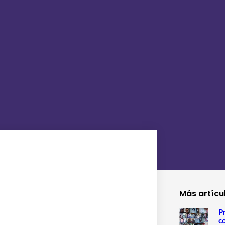
Más artícu
P
c