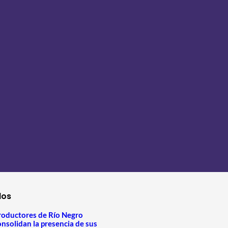
los
roductores de Río Negro
onsolidan la presencia de sus