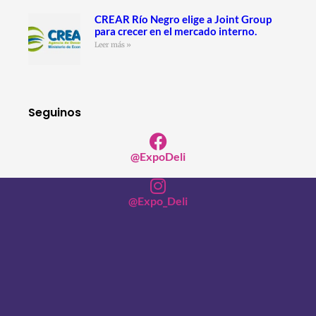
CREAR Río Negro elige a Joint Group
para crecer en el mercado interno.
Leer más »
Seguinos
@ExpoDeli
@Expo_Deli