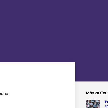
Más artícu
leche
P
c