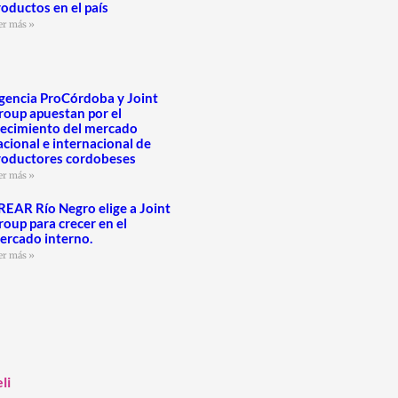
roductos en el país
er más »
gencia ProCórdoba y Joint
roup apuestan por el
recimiento del mercado
acional e internacional de
roductores cordobeses
er más »
REAR Río Negro elige a Joint
roup para crecer en el
ercado interno.
er más »
li