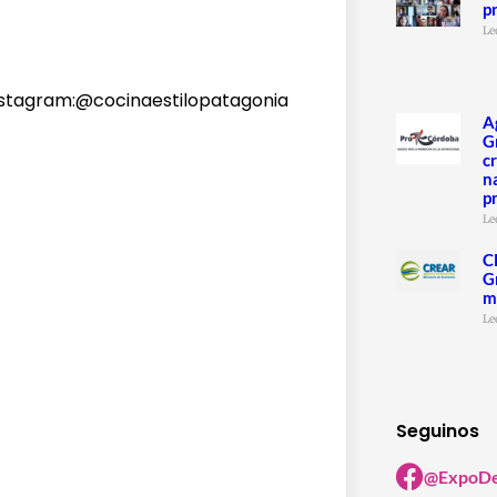
p
Le
Instagram:@cocinaestilopatagonia
A
G
c
n
p
Le
C
G
m
Le
Seguinos
@ExpoDe