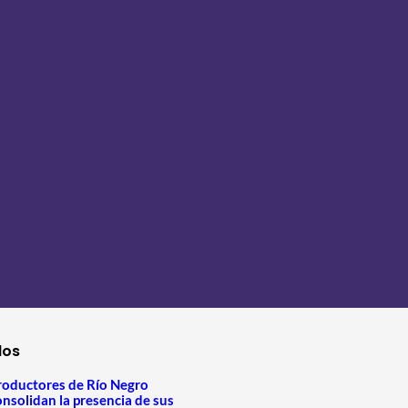
los
roductores de Río Negro
onsolidan la presencia de sus