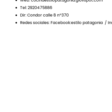
Web: cocinaestilopatagonia.glovspot.com
Tel: 2920475886
Dir: Condor calle 8 nº370
Redes sociales: Facebook:estilo patagonia / 