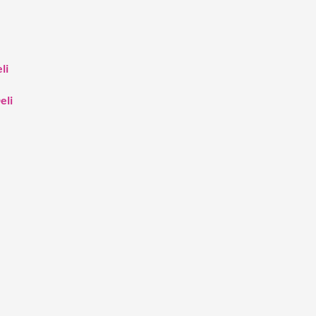
li
eli