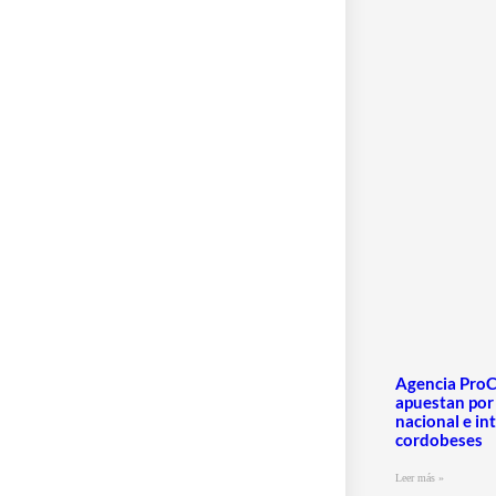
Agencia ProC
apuestan por
nacional e in
cordobeses
Leer más »