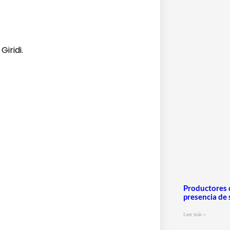
e
iridi.
Productores 
presencia de 
Leer más »